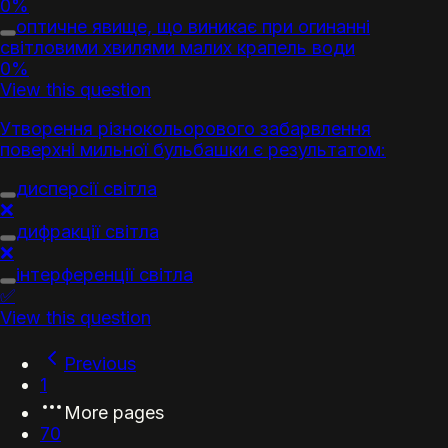
0%
оптичне явище, що виникає при огинанні
світловими хвилями малих крапель води
0%
View this question
Утворення різнокольорового забарвлення
поверхні мильної бульбашки є результатом:
дисперсії світла
❌
дифракції світла
❌
інтерференції світла
✅
View this question
Previous
1
More pages
70