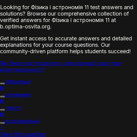
Looking for Фізика і астрономія 11 test answers and
solutions? Browse our comprehensive collection of
verified answers for Фізика і астрономія 11 at
b.optima-osvita.org.
Get instant access to accurate answers and detailed
explanations for your course questions. Our
community-driven platform helps students succeed!
Які лінзи застосовують для корекції зору при
короткозорості?
збиральні
❌
затемнені
❌
товсті
❌
розсіювальні
✅
View this question