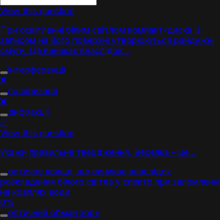
View this question
При освітленні білим світлом компакт-диска із
записом на його поверхні утворюються райдужні
смуги. Це виникає внаслідок…
інтерференції
❌
поляризації
❌
дифракції
✅
View this question
Укажи правильне твердження. Веселка – це…
оптичне явище, що виникає внаслідок
розкладання білого світла у спектр при заломленні
на краплях води
0%
оптичний обман зору