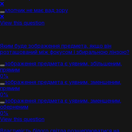
❌
хлопчик не має вад зору
❌
View this question
Яким буде зображення предмета, якщо він
розташований між фокусом і збиральною лінзою?
зображення предмета є уявним, збільшеним,
прямим
0%
зображення предмета є уявним, зменшеним,
прямим
0%
зображення предмета є уявним, зменшеним,
оберненим
0%
View this question
Властивість білого світла розщеплюватися на