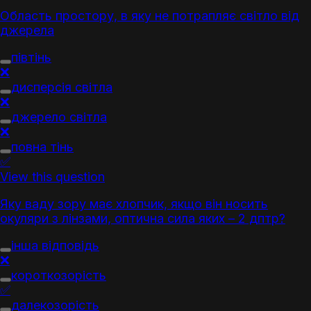
Область простору, в яку не потрапляє світло від
джерела
півтінь
❌
дисперсія світла
❌
джерело світла
❌
повна тінь
✅
View this question
Яку ваду зору має хлопчик, якщо він носить
окуляри з лінзами, оптична сила яких – 2 дптр?
інша відповідь
❌
короткозорість
✅
далекозорість