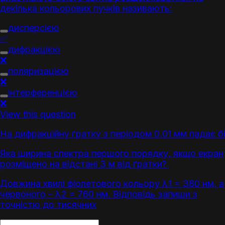
декілька кольорових пучків називають:
дисперсією
✅
дифракцією
❌
поляризацією
❌
інтерференцією
❌
View this question
На дифракційну ґратку з періодом 0,01 мм падає бі
Яка ширина спектра першого порядку, якщо екран
розміщено на відстані 3 м від ґратки?
Довжина хвилі фіолетового кольору λ1 = 380 нм, а
червоного – λ2 = 760 нм. Відповідь запиши з
точністю до тисячних