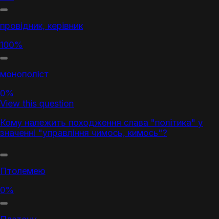
провідник, керівник
100%
монополіст
0%
View this question
Кому належить походження слава "політика" у
значенні "управління чимось, кимось"?
Птолемею
0%