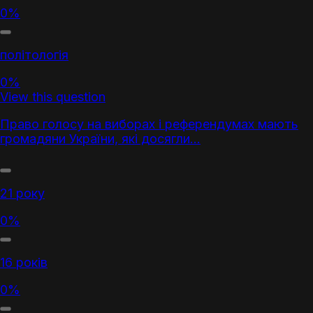
0%
політологія
0%
View this question
Право голосу на виборах і референдумах мають
громадяни України, які досягли...
21 року
0%
16 років
0%