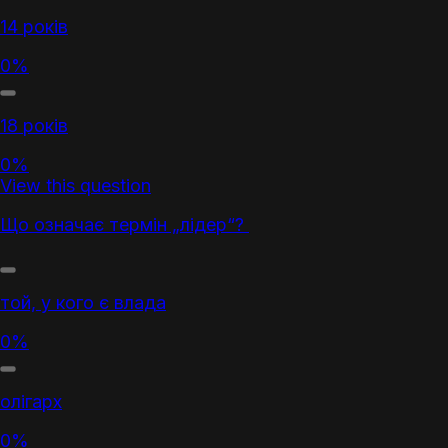
14 років
0%
18 років
0%
View this question
Що означає термін „лідер“?
той, у кого є влада
0%
олігарх
0%