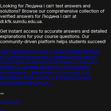
Looking for Людина і світ test answers and
solutions? Browse our comprehensive collection of
verified answers for Людина і світ at
dl.kfk.sumdu.edu.ua.
Get instant access to accurate answers and detailed
explanations for your course questions. Our
community-driven platform helps students succeed!
Зареєстроване згідно з законом добровільне
об'єднання громадян
— прихильників певної
загальнона-ціональної програми суспільного
розвитку, що має своєю метою сприяння
формуванню і вираженню політичної волі
громадян, бере участь у
виборах
та інших
політичних заходах це -
осередок