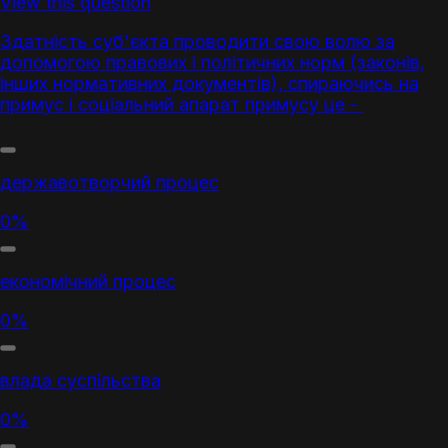
View this question
Здатність суб'єкта проводити свою волю за
допомогою правових і політичних норм (законів,
інших нормативних документів), спираючись на
примус і соціальний апарат примусу це -
державотворчий процес
0%
економічний процес
0%
влада суспільства
0%