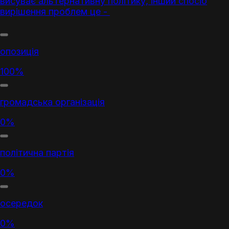
висуває альтернативну політику, інший спосіб
вирішення проблем це -
опозиція
100%
громадська організація
0%
політична партія
0%
осередок
0%