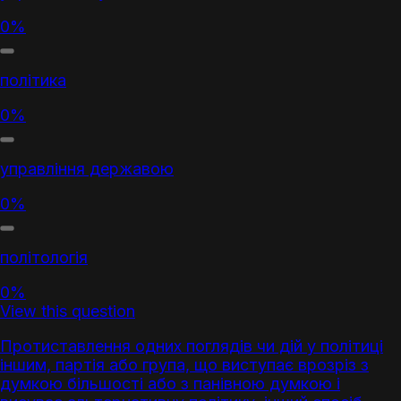
0%
політика
0%
управління державою
0%
політологія
0%
View this question
Протиставлення одних поглядів чи дій у політиці
іншим,
партія
або група, що виступає врозріз з
думкою більшості або з панівною думкою і