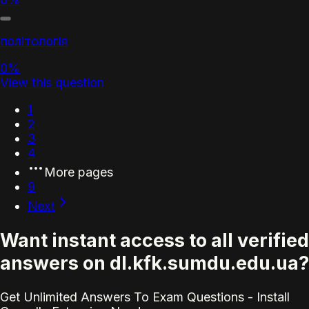
політологія
0%
View this question
1
2
3
4
More pages
9
Next
Want instant access to all verified
answers on dl.kfk.sumdu.edu.ua?
Get Unlimited Answers To Exam Questions - Install