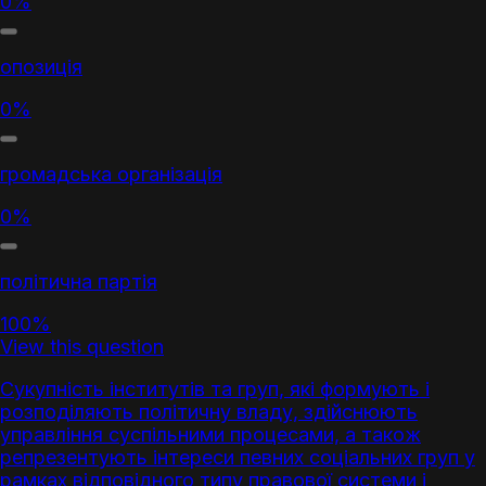
0%
опозиція
0%
громадська організація
0%
політична партія
100%
View this question
Сукупність інститутів та груп, які формують і
розподіляють політичну владу, здійснюють
управління суспільними процесами, а також
репрезентують інтереси певних соціальних груп у
рамках ві
дп
овідного типу правової системи і