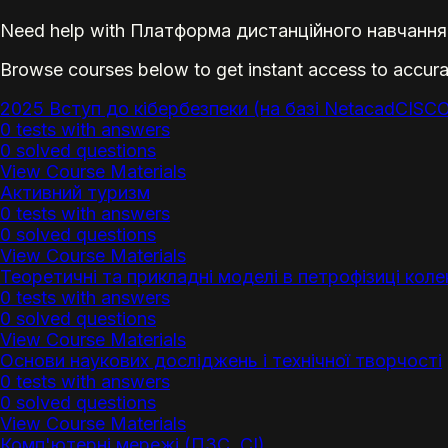
Need help with Платформа дистанційного навчання І
Browse courses below to get instant access to accura
2025 Вступ до кібербезпеки (на базі NetacadCISC
0 tests with answers
0 solved questions
View Course Materials
Активний туризм
0 tests with answers
0 solved questions
View Course Materials
Теоретичні та прикладні моделі в петрофізиці кол
0 tests with answers
0 solved questions
View Course Materials
Основи наукових досліджень і технічної творчості
0 tests with answers
0 solved questions
View Course Materials
Комп'ютерні мережі (ПЗС, СІ)