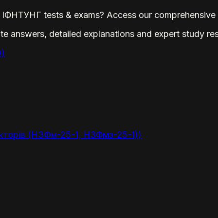
ФНТУНГ tests & exams? Access our comprehensive da
te answers, detailed explanations and expert study re
O)
екторів (НЗФм-25-1, НЗФмз-25-1))