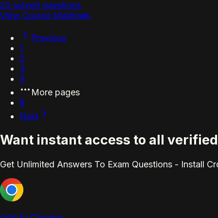
20 solved questions
View Course Materials
Previous
1
2
3
4
More pages
8
Next
Want instant access to all verifi
Get Unlimited Answers To Exam Questions - Install C
Add to Chrome