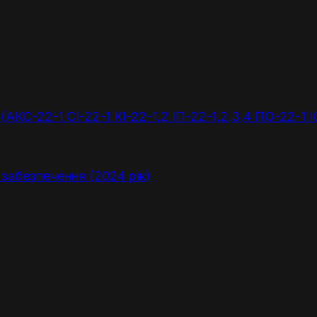
АКС-22-1 СІ-22-1 КІ-22-1,2 ІП-22-1,2,3,4 ПО-22-1 І
забезпечення (2024 рік)