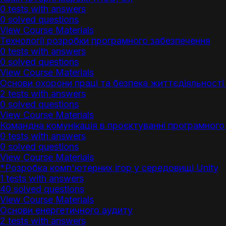
0 tests with answers
0 solved questions
View Course Materials
Технології розробки програмного забезпечення
0 tests with answers
0 solved questions
View Course Materials
Основи охорони праці та безпека життєдіяльності (
2 tests with answers
0 solved questions
View Course Materials
Командна комунікація в проєктуванні програмного 
0 tests with answers
0 solved questions
View Course Materials
*Розробка комп'ютерних ігор у середовищі Unity
1 tests with answers
40 solved questions
View Course Materials
Основи енергетичного аудиту
2 tests with answers