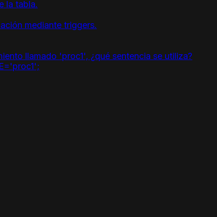
 la tabla.
cación mediante triggers.
ento llamado 'proc1', ¿qué sentencia se utiliza?
'proc1';