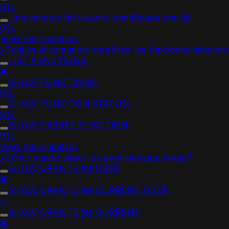
0%
Una variable de usuario identificada con @.
0%
View this question
¿Cuál es el comando para listar las funciones almacen
LIST FUNCTIONS;
❌
SHOW FUNCTIONS;
0%
SHOW FUNCTION STATUS;
0%
SHOW CREATE FUNCTION;
0%
View this question
¿Cómo puedo saber los permisos que tengo?
SHOW GRANTS for USER
❌
SHOW GRANTS for CURRENT_USER
✅
SHOW GRANTS for CURRENT
❌