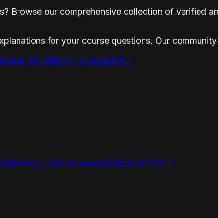
s? Browse our comprehensive collection of verified a
explanations for your course questions. Our community
lamada 'fn_calculo', ejecutamos...
edimiento, ¿qué se suele pasar en el CALL?