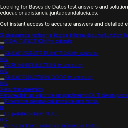
Looking for Bases de Datos test answers and solution
educacionadistancia.juntadeandalucia.es.
Get instant access to accurate answers and detailed 
Si deseamos revisar la lógica interna de una función l
VIEW FUNCTION fn_calculo;
❌
SHOW CREATE FUNCTION fn_calculo;
0%
EXPLAIN FUNCTION fn_calculo;
0%
SHOW FUNCTION CODE fn_calculo;
0%
View this question
Para recibir un valor de un parámetro OUT de un proc
El nombre de una columna de una tabla.
❌
La palabra clave NULL.
0%
Un valor literal como un número o texto.