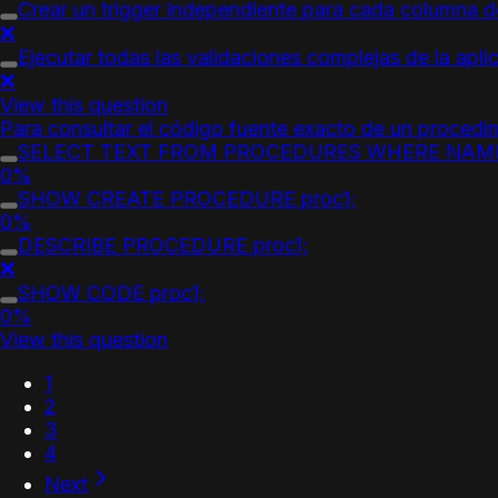
Crear un trigger independiente para cada columna de
❌
Ejecutar todas las validaciones complejas de la apli
❌
View this question
Para consultar el código fuente exacto de un procedimi
SELECT TEXT FROM PROCEDURES WHERE NAME=
0%
SHOW CREATE PROCEDURE proc1;
0%
DESCRIBE PROCEDURE proc1;
❌
SHOW CODE proc1;
0%
View this question
1
2
3
4
Next