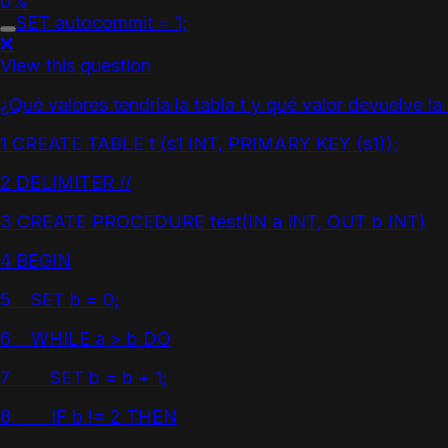
0%
SET autocommit = 1;
❌
View this question
¿Qué valores tendría la tabla t y qué valor devuelve l
1 CREATE TABLE t (s1 INT, PRIMARY KEY (s1));
2 DELIMITER //
3 CREATE PROCEDURE test(IN a INT, OUT b INT)
4 BEGIN
5 SET b = 0;
6 WHILE a > b DO
7 SET b = b + 1;
8 IF b != 2 THEN