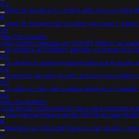
0%
Línea 16 devuelve 0 y la tabla esta vacia y la línea 18 
❌
Línea 16 devuelve null y la tabla esta vacia y la línea 
0%
View this question
¿Qué ocurre si ejecutas un "CREATE TABLE" en medi
Se produce un COMMIT implícito y la transacción a
0%
La sentencia queda en espera hasta que el usuario
0%
El servidor devuelve un error porque no se pueden c
0%
La tabla se crea, pero puedes deshacer su creaci
0%
View this question
¿Cuál es una recomendación clave para minimizar el im
Usar siempre triggers de tipo AFTER en lugar de B
❌
Mantener el código del trigger lo más simple y cort
✅