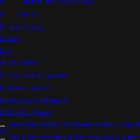
9 INSERT INTO t VALUES (b);
10 END IF;
11 END WHILE;
12 END;
13 //
14 DELIMITER ;
15 CALL test(-10, @value);
16 SELECT @value;
17 CALL test(10, @value);
18 SELECT @value;
Línea 16 devuelve 0 y la tabla esta vacia y la línea 18 
0%
Línea 16 devuelve null y la tabla esta vacia y la línea 