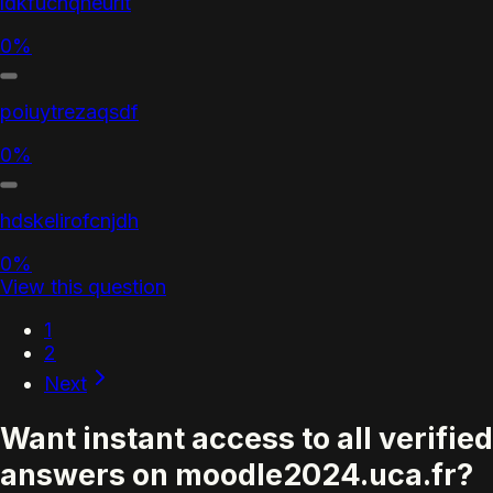
ldkfucnqheurit
0%
poiuytrezaqsdf
0%
hdskelirofcnjdh
0%
View this question
1
2
Next
Want instant access to all verified
answers on moodle2024.uca.fr?