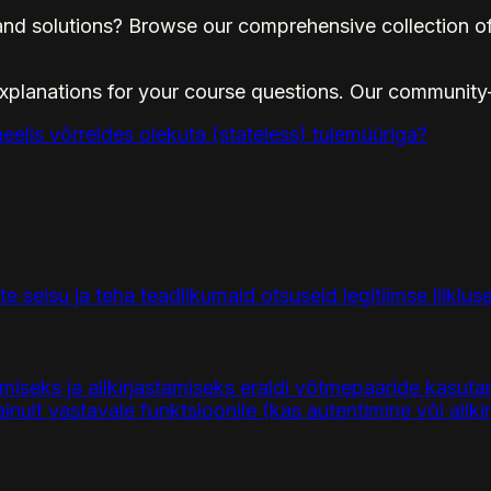
nd solutions? Browse our comprehensive collection of
explanations for your course questions. Our community
eelis võrreldes olekuta (stateless) tulemüüriga?
seisu ja teha teadlikumaid otsuseid legitiimse liiklus
imiseks ja allkirjastamiseks eraldi võtmepaaride kasut
ult vastavale funktsioonile (kas autentimine või allkir