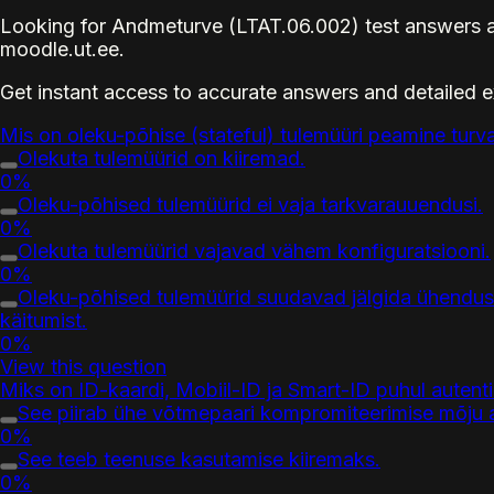
Looking for Andmeturve (LTAT.06.002) test answers a
moodle.ut.ee.
Get instant access to accurate answers and detailed 
Mis on oleku-põhise (stateful) tulemüüri peamine turva
Olekuta tulemüürid on kiiremad.
0%
Oleku-põhised tulemüürid ei vaja tarkvarauuendusi.
0%
Olekuta tulemüürid vajavad vähem konfiguratsiooni.
0%
Oleku-põhised tulemüürid suudavad jälgida ühenduste 
käitumist.
0%
View this question
Miks on ID-kaardi, Mobiil-ID ja Smart-ID puhul autent
See piirab ühe võtmepaari kompromiteerimise mõju ain
0%
See teeb teenuse kasutamise kiiremaks.
0%