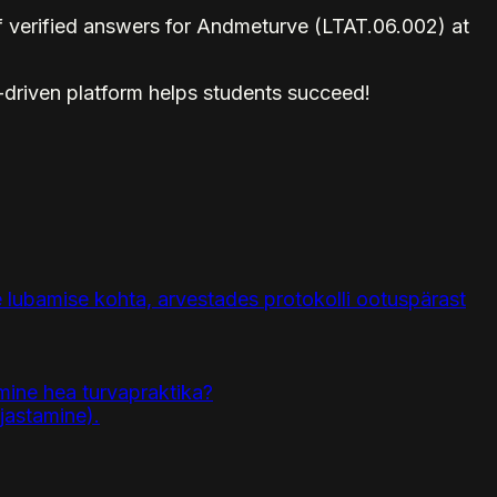
 verified answers for Andmeturve (LTAT.06.002) at
-driven platform helps students succeed!
e lubamise kohta, arvestades protokolli ootuspärast
amine hea turvapraktika?
jastamine).