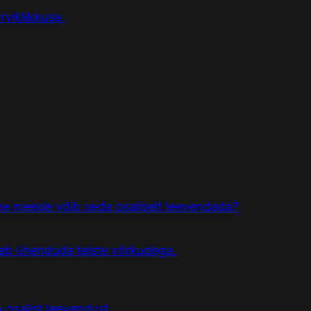
viklikkuse.
ine meede võib seda osaliselt leevendada?
ab ühenduda teiste võrkudega.
osalist leevendust.