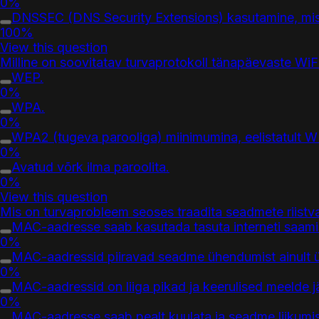
0%
DNSSEC (DNS Security Extensions) kasutamine, mis 
100%
View this question
Milline on soovitatav turvaprotokoll tänapäevaste Wi
WEP.
0%
WPA.
0%
WPA2 (tugeva parooliga) miinimumina, eelistatult 
0%
Avatud võrk ilma paroolita.
0%
View this question
Mis on turvaprobleem seoses traadita seadmete riistv
MAC-aadresse saab kasutada tasuta interneti saam
0%
MAC-aadressid piiravad seadme ühendumist ainult 
0%
MAC-aadressid on liiga pikad ja keerulised meelde jä
0%
MAC-aadresse saab pealt kuulata ja seadme liikumis