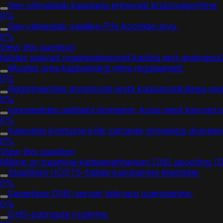
See võimaldab kasutada erinevaid krüptoalgoritme.
0%
See vähendab vajalike PIN-koodide arvu.
0%
View this question
Kuidas saavad organisatsioonid kaitsta end andmepü
Muutes oma kaubamärgi nime regulaarselt.
0%
Registreerides ennetavalt enda kaubamärkidega seot
0%
Ignoreerides selliseid domeene, kuna need kaovad i
0%
Kaevates kohtusse kõik sarnaste nimedega domeen
0%
View this question
Milline on peamine kaitsemehhanism DNS spoofing (DN
Staatiliste HOSTS-failide kasutamine klientidel.
0%
Sagedane DNS-serveri tarkvara uuendamine.
0%
DNS-päringute logimine.