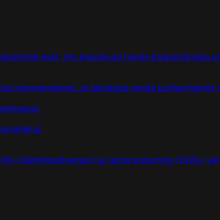
ügirünnete eest, mis kasutavad nende kaubamärgiga s
ud domeeninimed, et takistada nende kuritarvitamist r
seenesest.
iomanikud.
S-i identiteedivargus) ja cache poisoning (DNS-i va