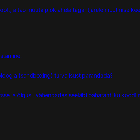
olt, aitab muuta plokiahela tagantjärele muutmise kee
astamine.
noloogia (sandboxing) turvalisust parandada?
sursse ja õigusi, vähendades seeläbi pahatahtliku koodi 