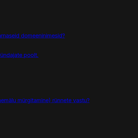
arnaseid domeeninimesid?
ündajate poolt.
hemälu mürgitamine) rünnete vastu?