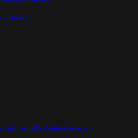
isust tõsta?
ndades petturlike CA-de rünnete riski.