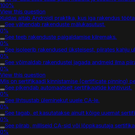
100%
View this question
Kuidas aitab Androidi praktika, kus iga rakendus töötab
See vähendab rakenduste mälukasutust.
0%
See teeb rakenduste paigaldamise kiiremaks.
0%
See isoleerib rakendused üksteisest, piirates kahju
0%
See võimaldab rakendustel jagada andmeid ilma piir
0%
View this question
Mis on sertifikaadi kinnistamise (certificate pinning) 
See pikendab automaatselt sertifikaatide kehtivust.
0%
See lihtsustab üleminekut uuele CA-le.
0%
See tagab, et kasutatakse ainult kõige uuemat sertifi
0%
See piirab, milliseid CA-sid või lõppkasutaja sertif
0%