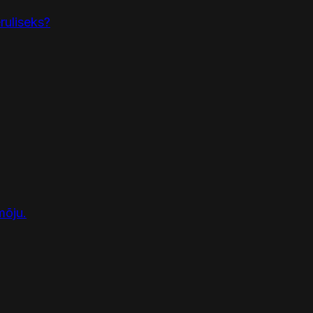
ruliseks?
mõju.