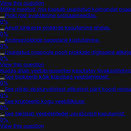
View this question
Milline meetod, mis kaasab usaldatud kolmandat osapo
Ploki räsi avaldamine sotsiaalmeedias.
0%
Ainult lühikeste plokkide kasutamine ahelas.
0%
Andmeplokkide sagedane kustutamine.
0%
Usaldatud osapoole poolt plokkide digitaalne allkirj
0%
View this question
Kuidas aitab veebibrauserites kasutatav liivakastiteh
See blokeerib kõik küpsised veebilehtedelt.
0%
See piirab ebaturvalistest allikatest pärit koodi res
0%
See krüpteerib kogu veebiliikluse.
0%
See takistab veebilehtedel JavaScripti kasutamist.
0%
View this question