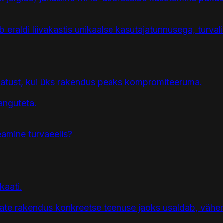
 eraldi liivakastis unikaalse kasutajatunnusega, turval
 ulatust, kui üks rakendus peaks kompromiteeruma.
anguteta.
peamine turvaeelis?
kaati.
ikaate rakendus konkreetse teenuse jaoks usaldab, vähe