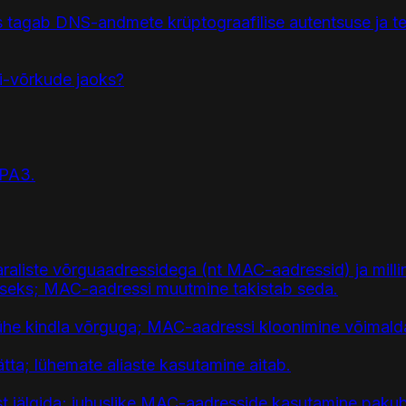
tagab DNS-andmete krüptograafilise autentsuse ja ter
Fi-võrkude jaoks?
WPA3.
araliste võrguaadressidega (nt MAC-aadressid) ja mill
iseks; MAC-aadressi muutmine takistab seda.
ühe kindla võrguga; MAC-aadressi kloonimine võimald
tta; lühemate aliaste kasutamine aitab.
t jälgida; juhuslike MAC-aadresside kasutamine pakub 