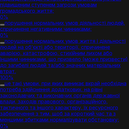
підвищеним ступенем загрози умовам
громадського життя;
0%
порушення нормальних умов діяльності людей,
спричинене негативними чинниками;
0%
порушення нормальних умов життя і діяльності
людей на об’єкті або території, спричинене
аварією, катастрофою, стихійним лихом або
іншими чинниками, що призвело (може призвести)
до загибелі людей та/або значних матеріальних
втрат.
100%
це такі умови, при яких виникає вкрай необхідна
потреба здійснення додаткових, на рівні
законодавчих та виконавчих органів державної
влади, заходів правового, організаційного,
тактичного та іншого характеру, їх ресурсного
забезпечення з тим, щоб за короткий час та з
меншими збитками нормалізувати обстановку;
0%