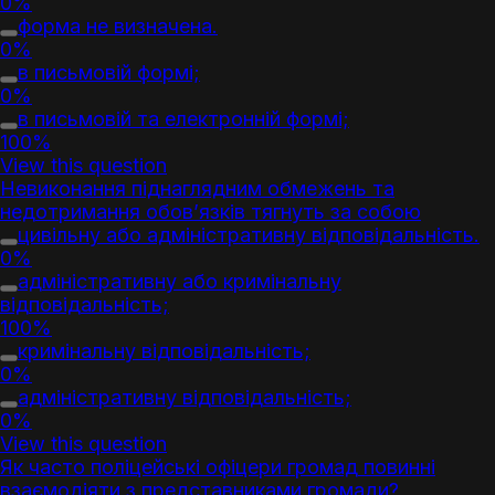
0%
форма не визначена.
0%
в письмовій формі;
0%
в письмовій та електронній формі;
100%
View this question
Невиконання піднаглядним обмежень та
недотримання обов’язків тягнуть за собою
цивільну або адміністративну відповідальність.
0%
адміністративну або кримінальну
відповідальність;
100%
кримінальну відповідальність;
0%
адміністративну відповідальність;
0%
View this question
Як часто поліцейські офіцери громад повинні
взаємодіяти з представниками громади?