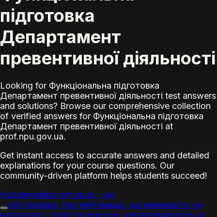
підготовка
Департамент
превентивної діяльності
Looking for Функціональна підготовка
Департамент превентивної діяльності test answers
and solutions? Browse our comprehensive collection
of verified answers for Функціональна підготовка
Департамент превентивної діяльності at
prof.npu.gov.ua.
Get instant access to accurate answers and detailed
explanations for your course questions. Our
community-driven platform helps students succeed!
Надзвичайна ситуація - це:
обстановка, при якій явища, що виникають чи
надходять, події та пригоди, характеризуються