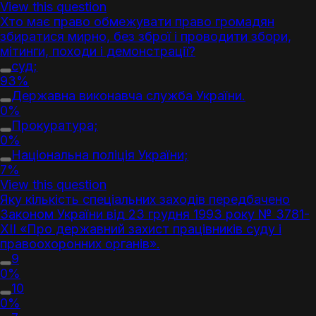
View this question
Хто має право обмежувати право громадян
збиратися мирно, без зброї і проводити збори,
мітинги, походи і демонстрації?
суд;
93%
Державна виконавча служба України.
0%
Прокуратура;
0%
Національна поліція України;
7%
View this question
Яку кількість спеціальних заходів передбачено
Законом України від 23 грудня 1993 року № 3781-
XII «Про державний захист працівників суду і
правоохоронних органів».
9
0%
10
0%