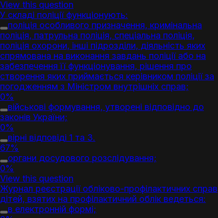
View this question
У складі поліції функціонують:
поліція особливого призначення, кримінальна
поліція, патрульна поліція, спеціальна поліція,
поліція охорони, інші підрозділи, діяльність яких
спрямована на виконання завдань поліції або на
забезпечення її функціонування, рішення про
створення яких приймається керівником поліції за
погодженням з Міністром внутрішніх справ;
0%
військові формування, утворені відповідно до
законів України;
0%
вірні відповіді 1 та 3.
67%
органи досудового розслідування;
0%
View this question
Журнал реєстрації обліково-профілактичних справ
дітей, взятих на профілактичний облік ведеться:
в електронній формі;