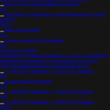
лише у разі надзвичайних ситуацій
0%
регулярно, відповідно до затвердженого плану
роботи
100%
лише за потреби
0%
тільки на запит від громади
0%
View this question
За якими статтями приймають участь поліцейські
ювенальної превенції у судовому розгляді за
участю обвинуваченого неповнолітнього:
ст. 499 КПК України, ст. 502 КПК України;
0%
не має вірної відповіді.
0%
ст. 498 КПК України, ст. 501 КПК України;
0%
ст. 496 КПК України, ст. 500 КПК України;
100%