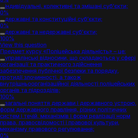
індивідуальні, колективні та змішані суб’єкти;
0%
державні та конституційні суб’єкти;
0%
державні та недержавні суб’єкти;
100%
View this question
Предмет курсу «Поліцейська діяльність» – це:
управлінські відносини, що складаються у сфері
організації та практичного здійснення
забезпечення публічної безпеки та порядку,
протидії злочинності, а також
внутрішньоорганізаційної діяльності поліцейських
органів та підрозділів;
100%
загальні поняття держави і державного устрою,
форм державного правління, різних політичних
систем і течій, механізмів і форм реалізації норм
права, правосвідомості і правової культури,
механізму правового регулювання;
0%