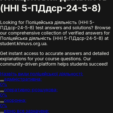
(ННІ 5-ПДдср-24-5-8)
Looking for Поліцейська діяльність (ННІ 5-
ПДдср-24-5-8) test answers and solutions? Browse
our comprehensive collection of verified answers for
Поліцейська діяльність (ННІ 5-ПДдср-24-5-8) at
student.khnuvs.org.ua.
Get instant access to accurate answers and detailed
explanations for your course questions. Our
community-driven platform helps students succeed!
Назвіть види поліцейської діяльності:
адміністративна;
0%
оперативно-розшукова;
0%
охоронна;
0%
вірно все зазначене;