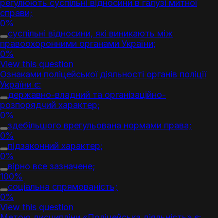
регулюють суспільні відносини в галузі митної
справи;
0%
суспільні відносини, які виникають між
правоохоронними органами України;
0%
View this question
Ознаками поліцейської діяльності органів поліції
України є:
державно-владний та організаційно-
розпорядчий характер;
0%
здебільшого врегульована нормами права;
0%
підзаконний характер;
0%
вірно все зазначене;
100%
соціальна спрямованість;
0%
View this question
Метою дисципліни «Поліцейська діяльність» є: