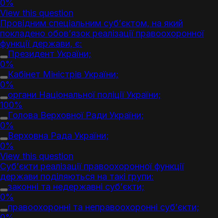
0%
View this question
Провідним спеціальним суб’єктом, на який
покладено обов’язок реалізації правоохоронної
функції держави, є:
Президент України;
0%
Кабінет Міністрів України;
0%
органи Національної поліції України;
100%
Голова Верховної Ради України;
0%
Верховна Рада України;
0%
View this question
Суб’єкти реалізації правоохоронної функції
держави поділяються на такі групи:
законні та недержавні суб’єкти;
0%
правоохоронні та неправоохоронні суб’єкти;
0%