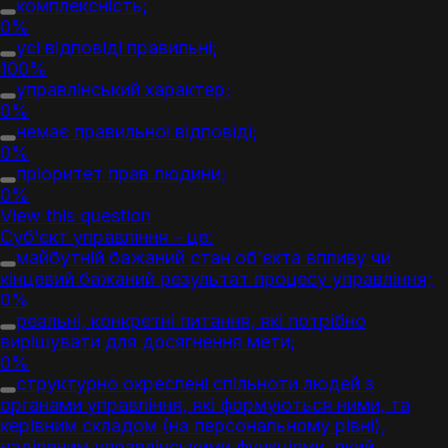
комплексність;
0%
усі відповіді правильні;
100%
управлінський характер;
0%
немає правильної відповіді;
0%
пріоритет прав людини;
0%
View this question
Суб’єкт управління – це:
майбутній бажаний стан об’єкта впливу чи
кінцевий бажаний результат процесу управління;
0%
реальні, конкретні питання, які потрібно
вирішувати для досягнення мети;
0%
структурно окреслені спільноти людей з
органами управління, які формуються ними, та
керівним складом (на персональному рівні),
наділеним управлінськими функціями, який