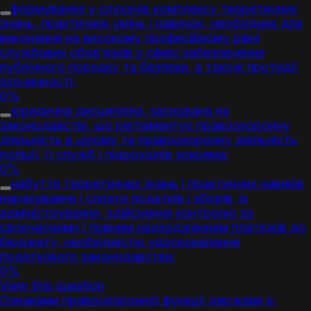
формування у слухачів комплексу теоретичних
знань, практичних умінь і навичок, необхідних для
виконання на високому професійному рівні
службових обов’язків у сфері забезпечення
публічного порядку та безпеки, а також протидії
злочинності;
0%
юридична дисципліна, заснована на
законодавстві, що регламентує правоохоронну
діяльність в цілому та правоохоронну діяльність
поліції, її служб і підрозділів зокрема;
0%
набуття теоретичних знань і практичних навиків
нарахування і сплати податків і зборів, їх
адміністрування, здійснення контролю за
своєчасними і повним надходженням платежів до
бюджету, необхідністю удосконалення
податкового законодавства;
0%
View this question
Ознаками правоохоронної функції держави є: