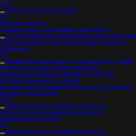
100%
досудового розслідування;
0%
View this question
Предмет курсу «Поліцейська діяльність»:
суспільні відносин, які виникають між суб’єктами
публічної адміністрації та об’єктами публічного
управління;
0%
управлінські відносини, що складаються у сфері
організації та практичного здійснення
забезпечення публічної безпеки та порядку,
протидії злочинності, а також
внутрішньоорганізаційної діяльності поліцейських
органів та підрозділів;
100%
правові інститути і правові норми, що
регулюють суспільні відносини в галузі
міжнародних відносин;
0%
правові інститути і правові норми, що