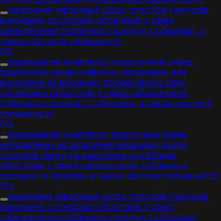
засвоєння інформації щодо способів і методів
виконання службових обов’язків у сфері
забезпечення публічного порядку та безпеки, а
також протидії злочинності;
0%
формування комплексу теоретичних знань,
практичних умінь і навичок, необхідних для
виконання на високому професійному рівні
службових обов’язків у сфері забезпечення
публічного порядку та безпеки, а також протидії
злочинності;
0%
формування комплексу практичних знань,
направлених на засвоєння інформації щодо
способів і методів виконання службових
обов’язків у сфері забезпечення публічного
порядку та безпеки, а також протидії злочинності;
0%
засвоєння інформації щодо способів і методів
виконання службових обов’язків у сфері
забезпечення публічного порядку та безпеки;