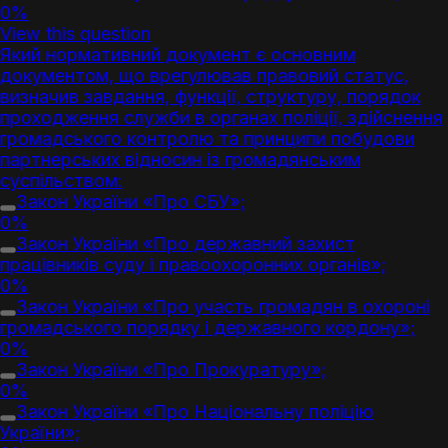
0%
View this question
Який нормативний документ є основним
документом, що врегулював правовий статус,
визначив завдання, функції, структуру, порядок
проходження служби в органах поліції, здійснення
громадського контролю та принципи побудови
партнерських відносин із громадянським
суспільством:
Закон України «Про СБУ»;
0%
Закон України «Про державний захист
працівників суду і правоохоронних органів»;
0%
Закон України «Про участь громадян в охороні
громадського порядку і державного кордону»;
0%
Закон України «Про Прокуратуру»;
0%
Закон України «Про Національну поліцію
України»;