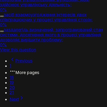
здійснює управлінську діяльність;
0%
засіб взаємоузгодження інтересів двох
співпрацюючих у процесі управління сторін;
0%
заздалегідь визначений, запрограмований стан
системи, досягнення якого в процесі управління
дозволяє вирішити проблему;
0%
View this question
Previous
1
More pages
18
19
20
21
Next