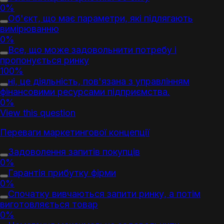
0%
Об'єкт, що має параметри, які підлягають
вимірюванню
0%
Все, що може задовольнити потребу і
пропонується ринку
100%
ні, це діяльність, пов'язана з управлінням
фінансовими ресурсами підприємства.
0%
View this question
Переваги
маркетинг
ової концепції
Задоволення запитів покупців
0%
Гарантія прибутку фірми
0%
Спочатку вивчаються запити ринку, а потім
виготовляється
товар
0%