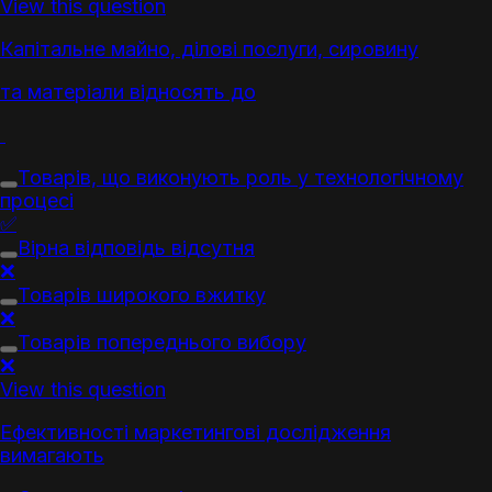
View this question
Капітальне майно, ділові послуги, сировину
та матеріали відносять до
Товар
ів, що виконують роль у технологічному
процесі
✅
Вірна відповідь відсутня
❌
Товар
ів широкого вжитку
❌
Товар
ів попереднього вибору
❌
View this question
Ефективності
маркетинг
ові дослідження
вимагають