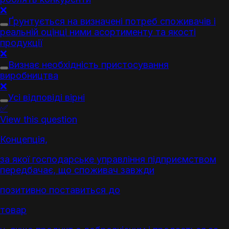
❌
Ґрунт
ується на визначені потреб споживачів і
реальній оцінці ними асортименту та якості
продукції
❌
Визнає необхідність пристосування
виробництва
❌
Усі відповіді вірні
✅
View this question
Концепція,
за якої господарське управління підприємством
передбачає, що споживач завжди
позитивно поставиться до
товар