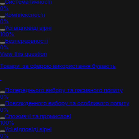
Систематичності
0%
Комплексності
0%
Усі відповіді вірні
100%
Безперервності
0%
View this question
Товар
и за сферою використання бувають
Попереднього вибору та пасивного
попит
у
0%
Повсякденного вибору та особливого
попит
у
0%
Споживчі та промислові
100%
Усі відповіді вірні
0%