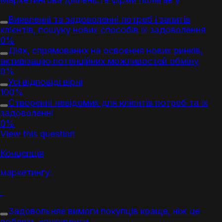
Виявленні та задоволенні потреб і запитів
клієнт
ів, пошуку нових способів їх задоволення
0%
Діях, спрямованих на освоєння нових ринків,
активізацію потенційних можливостей обміну
0%
Усі відповіді вірні
100%
Створенні невідомих для
клієнт
ів потреб та їх
задоволенні
0%
View this question
Концепція
маркетинг
у:
Задовольняє вимоги покупців краще, ніж це
роблять конкуренти