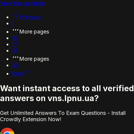
View this question
Previous
1
More pages
16
17
18
More pages
20
Next
Want instant access to all verified
answers on vns.lpnu.ua?
Get Unlimited Answers To Exam Questions - Install
Crowdly Extension Now!