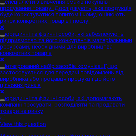
спеціалісти з вивчення смаків покупців і
просування
товар
у. Досліджують, яка продукція
буде користуватися
попит
ом і чому, оцінюють
ринок
конкретних
товар
ів і послуг
❌
юридичні та фізичні особи, які забезпечують
підприємство та його конкурентів матеріальними
ресурсами, необхідними для виробництва
конкретних
товар
ів
❌
інтегрований набір засобів комунікації, що
застосовується для передачі повідомлень від
виробника або продавця продукції до його
цільових ринків
❌
юридичні та фізичні особи, які допомагають
компанії просувати, розподіляти та продавати
товар
и на ринку
✅
View this question
Маркетинг
ова діяльність фірми полягає у