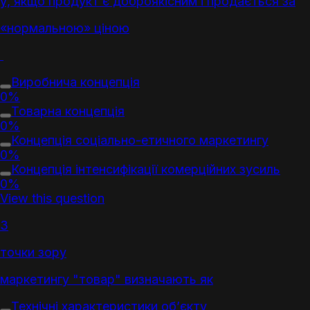
у, якщо продукт є доброякісним і продається за
«нормальною» ціною
Виробнича концепція
0%
Товар
на концепція
0%
Концепція соціально-етичного
маркетинг
у
0%
Концепція інтенсифікації комерційних зусиль
0%
View this question
З
точки зору
маркетинг
у "
товар
" визначають як
Технічні характеристики об’єкту