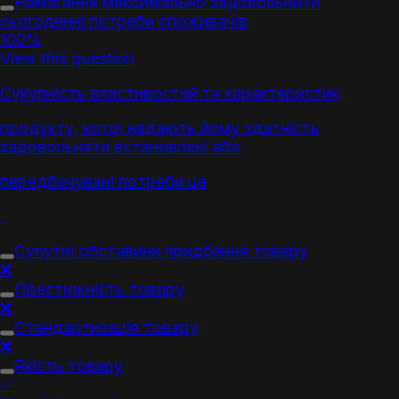
Намагання максимально задовольнити
сьогоденні потреби споживачів
100%
View this question
Сукупність властивостей та характеристик
продукту, котрі надають йому здатність
задовольняти встановлені або
передбачувані потреби це
Супутні обставини придбання
товар
у
❌
Престижність
товар
у
❌
Стандартизація
товар
у
❌
Якість
товар
у
✅