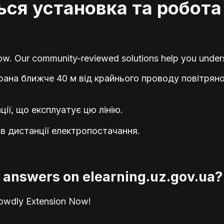
ься установка та робота
elow. Our community-reviewed solutions help you unders
ана ближче 40 м від крайнього проводу повітряної
ії, що експлуатує цю лінію.
ів дистанції електропостачання.
ed answers on elearning.uz.gov.ua?
rowdly Extension Now!