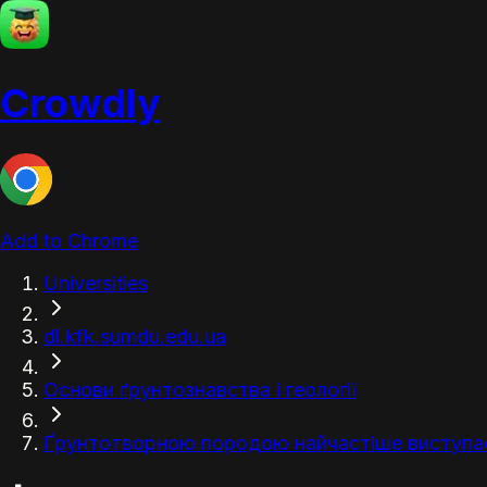
Crowdly
Add to Chrome
Universities
dl.kfk.sumdu.edu.ua
Основи ґрунтознавства і геології
Ґрунтотворною породою найчастіше виступає.