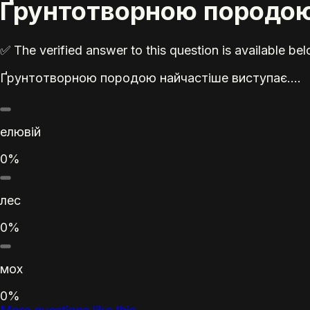
Ґрунтотворною породою 
✅ The verified answer to this question is available b
Ґрунтотворною породою найчастіше виступає....
елювій
0%
лес
0%
мох
0%