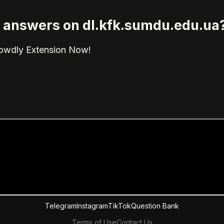
ed answers on dl.kfk.sumdu.edu.ua
rowdly Extension Now!
Telegram
Instagram
TikTok
Question Bank
Terms of Use
Contact Us