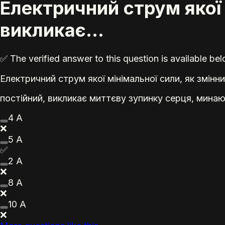
Електричний струм якої м
викликає...
✅ The verified answer to this question is available b
Електричний струм якої мінімальної сили, як змінни
постійний, викликає миттєву зупинку серця, минаю
4 А
❌
5 А
✅
2 А
❌
8 А
❌
10 А
❌