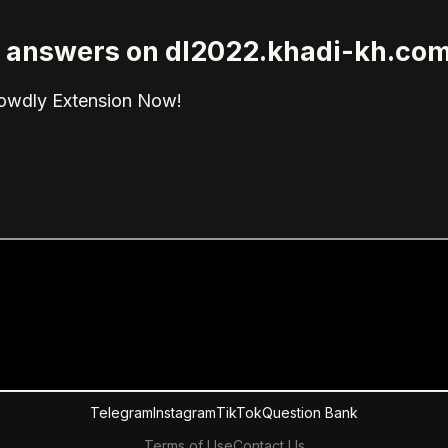
ied answers on dl2022.khadi-kh.co
rowdly Extension Now!
Telegram
Instagram
TikTok
Question Bank
Terms of Use
Contact Us