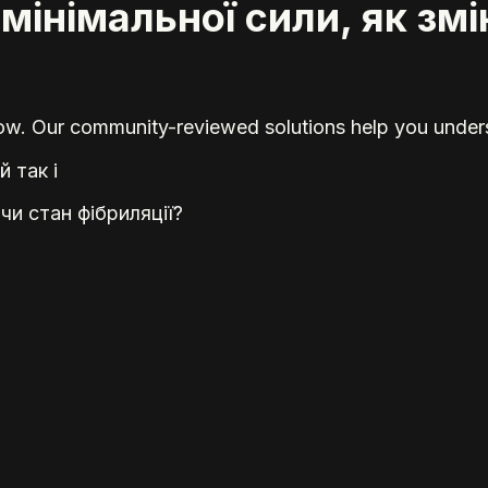
інімальної сили, як змін
elow. Our community-reviewed solutions help you unders
й так і
чи стан фібриляції?