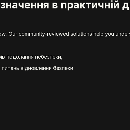
значення в практичній д
elow. Our community-reviewed solutions help you unders
бів подолання небезпеки,
іх питань відновлення безпеки