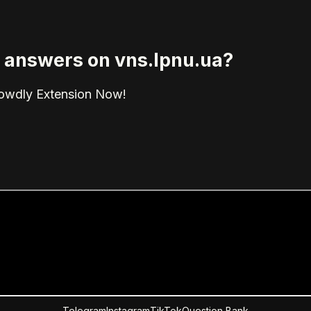
ed answers on vns.lpnu.ua?
rowdly Extension Now!
Telegram
Instagram
TikTok
Question Bank