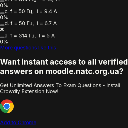
0%
c.
f = 50 Гц, І = 9,4 А
0%
d.
f = 50 Гц, І = 6,7 А
❌
a.
f = 314 Гц, І = 5 А
0%
More questions like this
Want instant access to all verified
answers on moodle.natc.org.ua?
Get Unlimited Answers To Exam Questions - Install
Crowdly Extension Now!
Add to Chrome