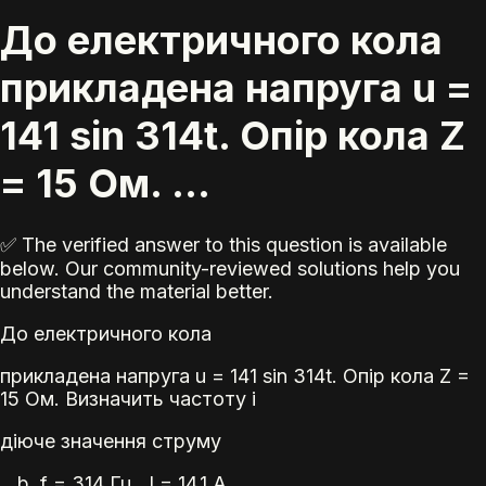
До електричного кола
прикладена напруга u =
141 sin 314t. Опір кола Z
= 15 Ом. ...
✅ The verified answer to this question is available
below. Our community-reviewed solutions help you
understand the material better.
До електричного кола
прикладена напруга u = 141 sin 314t. Опір кола Z =
15 Ом. Визначить частоту і
діюче значення струму
b.
f = 314 Гц, І = 14,1 А