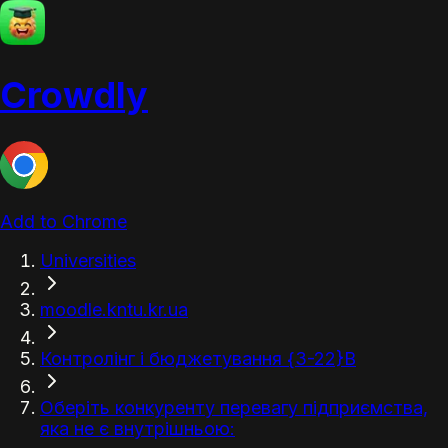
Crowdly
Add to Chrome
Universities
moodle.kntu.kr.ua
Контролінг і бюджетування {З-22}В
Оберіть конкуренту перевагу підприємства,
яка не є внутрішньою: