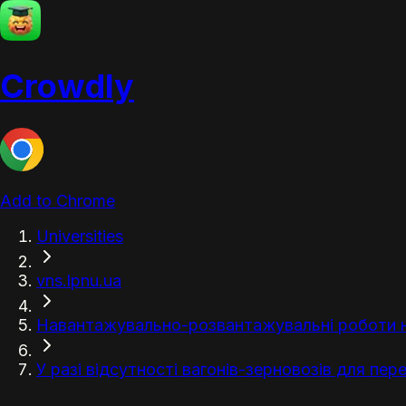
Crowdly
Add to Chrome
Universities
vns.lpnu.ua
Навантажувально-розвантажувальні роботи н
У разі відсутності вагонів-зерновозів для пер