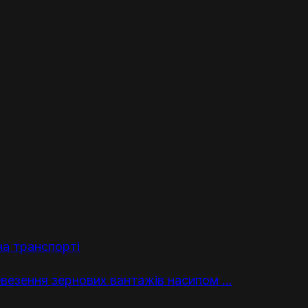
а транспорті
евезення зернових вантажів насипом ...