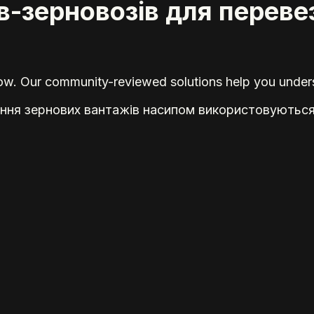
нів-зерновозів для перев
elow. Our community-reviewed solutions help you unders
зення зернових вантажів насипом використовуються