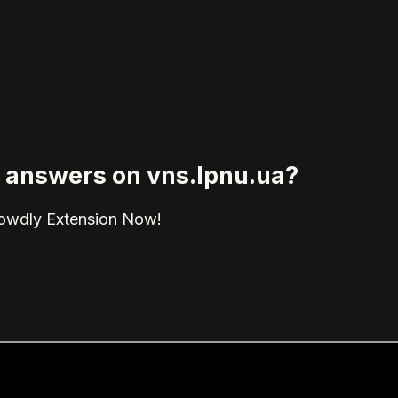
ed answers on vns.lpnu.ua?
rowdly Extension Now!