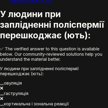
перешкоджає (ють):
У людини при
заплідненні поліспермії
перешкоджає (ють):
✅ The verified answer to this question is available
below. Our community-reviewed solutions help you
understand the material better.
У людини при заплідненні поліспермії
перешкоджає (ють):
овуляція
❌
гаструляція
❌
кортикальна і зональна реакції