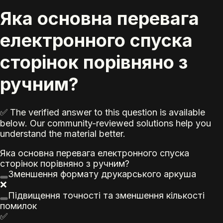
Яка основна перевага
електронного спуска
сторінок порівняно з
ручним?
✅ The verified answer to this question is available
below. Our community-reviewed solutions help you
understand the material better.
Яка основна перевага електронного спуска
сторінок порівняно з ручним?
Зменшення
формат
у
друк
арського
аркуш
а
❌
Підвищення точності та зменшення кількості
помилок
✅