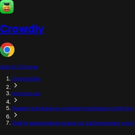
Crowdly
Add to Chrome
Universities
vns.lpnu.ua
Навантажувально-розвантажувальні роботи н
Дайте визначення крана на залізничному ходу