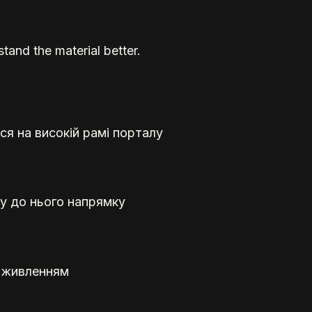
tand the material better.
я на високій рамі порталу
му до нього напрямку
м живленням