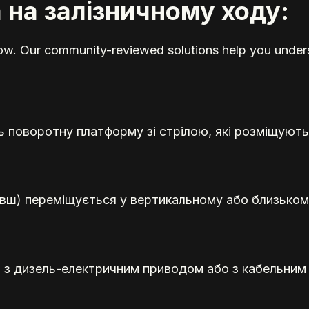
 на залізничному ходу:
elow. Our community-reviewed solutions help you unders
поворотну платформу зі стрілою, які розміщуютьс
(ківш) переміщується у вертикальному або близько
ани з дизель-електричним приводом або з кабельни