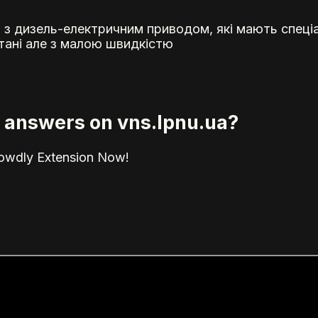
и з дизель-електричним приводом, які мають спеціа
стані але з малою швидкістю
ed answers on vns.lpnu.ua?
rowdly Extension Now!