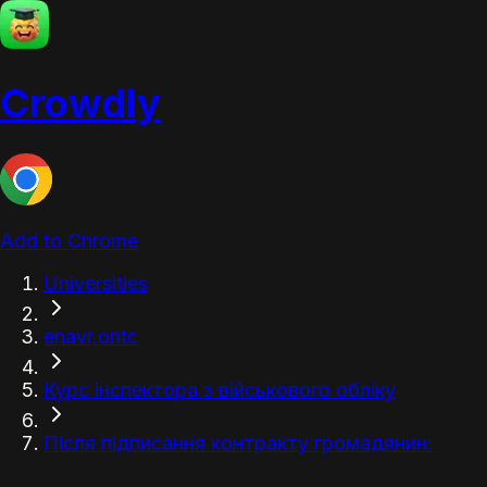
Crowdly
Add to Chrome
Universities
enavr.ontc
Курс інспектора з військового обліку
Після підписання контракту громадянин: