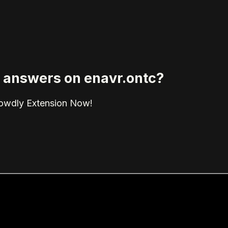
ed answers on enavr.ontc?
rowdly Extension Now!