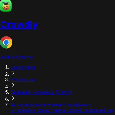
Crowdly
Add to Chrome
Universities
vns.lpnu.ua
Дизайн інтерфейсів [03410]
Як називається елемент графічного
інтерфейсу користувача котрий показаний на