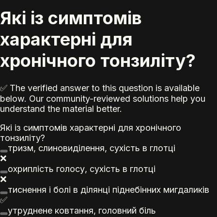
Які із симптомів
характерні для
хронічного тонзиліту?
✅ The verified answer to this question is available
below. Our community-reviewed solutions help you
understand the material better.
Які із симптомів характерні для хронічного
тонзиліту?
тризм, слиновиділення, сухість в глотці
❌
охриплість голосу, сухість в глотці
❌
тиснення і болі в ділянці піднебінних мигдаликів
✅
утруднене ковтання, головний біль