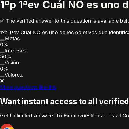
1ºp 1ªev Cuál NO es uno de 
✅ The verified answer to this question is available b
1ºp 1ªev Cuál NO es uno de los objetivos que identifica 
Metas.
0%
Intereses.
50%
Visión.
0%
Valores.
❌
More questions like this
Want instant access to all verif
Get Unlimited Answers To Exam Questions - Install C