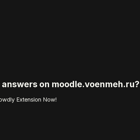
ied answers on moodle.voenmeh.ru?
rowdly Extension Now!