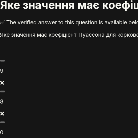
Яке значення має коефі
✅ The verified answer to this question is available b
Яке значення має коефіцієнт Пуассона для корков
9
❌
8
❌
0