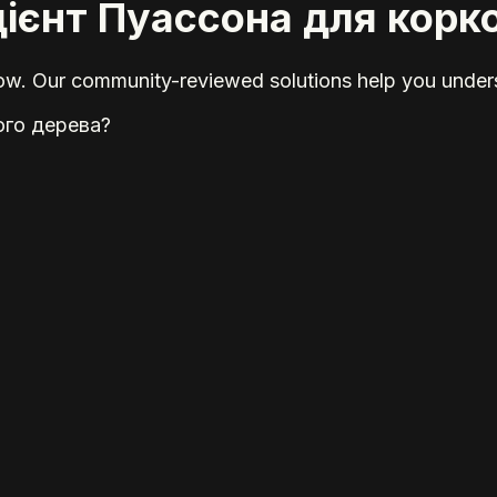
цієнт Пуассона для корк
elow. Our community-reviewed solutions help you unders
ого дерева?