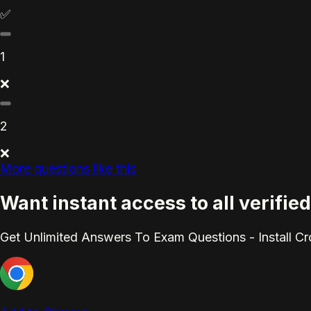
✅
1
❌
2
❌
More questions like this
Want instant access to all verif
Get Unlimited Answers To Exam Questions - Install C