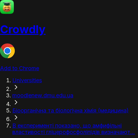
Crowdly
Add to Chrome
Universities
moodlenew.dmu.edu.ua
Біоорганічна та біологічна хімія (медицина)
В експерименті показано, що амфифільні
властивості гліцерофосфоліпідів визначают...