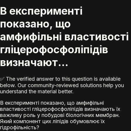
В експерименті
показано, що
амфифільні властивості
гліцерофосфоліпідів
визначают...
✅ The verified answer to this question is available
below. Our community-reviewed solutions help you
understand the material better.
В експерименті показано, що амфифільні
властивості гліцерофосфоліпідів визначають їх
важливу роль у побудові біологічних мембран.
Який компонент цих ліпідів обумовлює їх
гідрофільність?