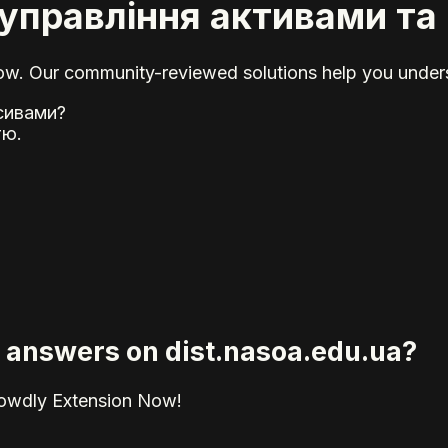
управління активами та
elow. Our community-reviewed solutions help you unders
сивами?
тю.
ed answers on dist.nasoa.edu.ua?
rowdly Extension Now!