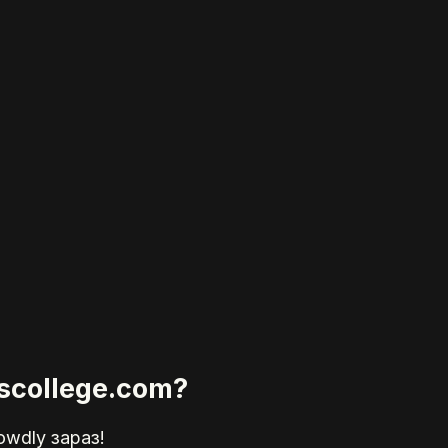
uscollege.com?
owdly зараз!