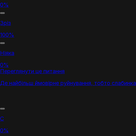
0%
Зріз
100%
Ніяка
0%
Переглянути це питання
Де найбільш ймовірне руйнування, тобто слабинка 
С
0%