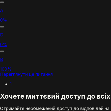
А
0%
D
0%
В
100%
Переглянути це питання
1
Хочете миттєвий доступ до всіх
Отримайте необмежений доступ до відповідей на е