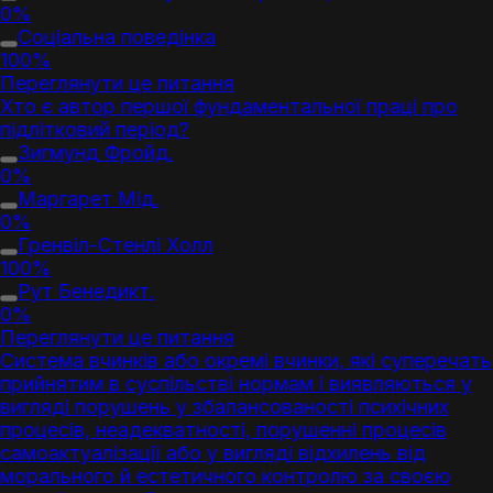
0%
Соціальна поведінка
100%
Переглянути це питання
Хто є автор першої фундаментальної праці про
підлітковий період
?
3игмунд Фройд.
0%
Маргарет Мід.
0%
Гренвіл-Стенлі Холл
100%
Рут Бенедикт.
0%
Переглянути це питання
Система вчинків або окремі вчинки, які суперечать
прийнятим в суспільстві нормам і виявляються у
вигляді порушень у збалансованості психічних
процесів, неадекватності, порушенні процесів
самоактуалізації або у вигляді відхилень від
морального й естетичного контролю за своєю