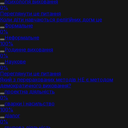
психологія виховання
0%
Переглянути це питання
Коли діти навчаються релігійних догм це
Формальне
0%
Неформальне
100%
Родинне виховання
0%
Наукове
0%
Переглянути це питання
Який з перерахованих методів НЕ є методом
демократичного виховання?
проектна діяльність
0%
сварки і насильство
100%
діалог
0%
групова діяльність