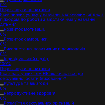
0%
Переглянути це питання
Який чинник успіху у навчанні є ключовим, згідно з
підходом до роботи з відстаючими у навчанні
дітьми?
Розвиток мотивації.
0%
Розвиток самооцінки.
0%
Використання позитивних підсилювачів.
0%
Індивідуальний підхід.
100%
Переглянути це питання
Яка з наступних тем НЕ включається до
сексуальної освіти (виховання)?
Культура та вік згоди
0%
Репродуктивне здоров'я
0%
Розмаїття сексуальних орієнтацій