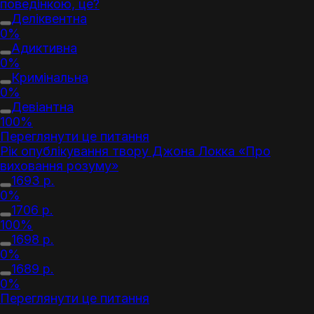
поведінкою, це?
Деліквентна
0%
Адиктивна
0%
Кримінальна
0%
Девіантна
100%
Переглянути це питання
Рік опублікування твору Джона Локка «Про
виховання розуму»
1693 р.
0%
1706 р.
100%
1698 р.
0%
1689 р.
0%
Переглянути це питання