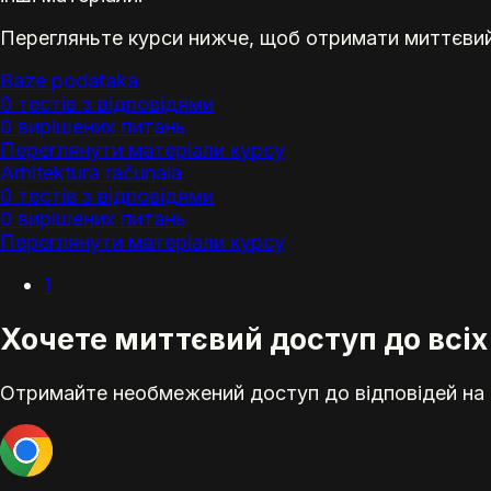
Перегляньте курси нижче, щоб отримати миттєвий 
Baze podataka
0 тестів з відповідями
0 вирішених питань
Переглянути матеріали курсу
Arhitektura računala
0 тестів з відповідями
0 вирішених питань
Переглянути матеріали курсу
1
Хочете миттєвий доступ до всіх
Отримайте необмежений доступ до відповідей на е