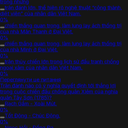
trong những
trận đánh lớn, thể hiện rõ nghệ thuật “công thành,
diệt viện” của nhân dân Việt Nam.
0%
chiến thắng quan trọng, làm lung lay ách thống trị
của nhà Mãn Thanh ở Đại Việt.
0%
chiến thắng quan trọng, làm lung lay ách thống trị
của nhà Minh ở Đại Việt.
0%
trận thủy chiến lớn trong lịch sử đấu tranh chống
ngoại xâm của nhân dân Việt Nam.
0%
Переглянути це питання
Trận đánh nào có ý nghĩa quyết định tới thắng lợi
trong cuộc chiến đấu chống quân Xiêm của nghĩa
quân Tây Sơn (1785)?
Rạch Gầm - Xoài Mút.
0%
Tốt Động - Chúc Động.
0%
Ngọc Hồi - Đống Đa.