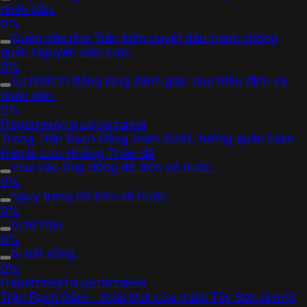
nhân dân.
0%
Quân dân nhà Trần kiên quyết đấu tranh chống
quân Nguyên xâm lược.
0%
Sự nhất trí đồng lòng đánh giặc của triều đình và
nhân dân.
0%
Переглянути це питання
Trong Trận Bạch Đằng (năm 938), tướng quân Nam
Hán là Lưu Hoằng Tháo đã
chui vào ống đồng để trốn về nước.
0%
ngụy trang rồi trốn về nước.
0%
bị tử trận.
0%
bị bắt sống.
0%
Переглянути це питання
Trận Rạch Gầm - Xoài Mút của quân Tây Sơn là một