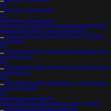
0%
Chi Lăng - Xương Giang.
0%
Переглянути це питання
Tình hình của nghĩa quân Lam Sơn trong những năm
đầu hoạt động (1418 - 1423) như thế nào?
Giành được nhiều chiến thắng lớn như: Tốt Động -
Chúc Động,.
0%
Tiến công mạnh mẽ, triệt hạ được nhiều doanh trại
của quân Minh.
0%
Gặp nhiều khó khăn, hoạt động chủ yếu ở vùng núi
rừng Nghệ An.
0%
Gặp nhiều khó khăn, tổn thất lớn, có lúc lực lượng
chỉ còn 100 người.
0%
Переглянути це питання
Sau khi khởi nghĩa giành thắng lợi (544), Lý Bí đã
lên ngôi vua, lấy hiệu là Lý Nam Đế.