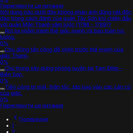
Переглянути це питання
Nội dung nào dưới đây không phản ánh đúng nét độc
đáo trong cách đánh của quân Tây Sơn khi chiến đấu
với quân Mãn Thanh xâm lược (1788 - 1789)?
Rút lui nhằm tránh thế giặc mạnh và bảo toàn lực
lượng.
0%
Chủ động tấn công để chặn trước thế mạnh của
giặc Thanh.
0%
Chú trọng xây dựng phòng tuyến tại Tam Điệp -
Biện Sơn.
0%
Tiến công bí mật, thần tốc, táo bạo vào các căn cứ
của giặc.
0%
Переглянути це питання
Попередня
1
2