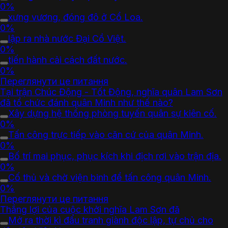
0%
xưng vương, đóng đô ở Cổ Loa.
0%
lập ra nhà nước Đại Cồ Việt.
0%
tiến hành cải cách đất nước.
0%
Переглянути це питання
Tại trận Chúc Động - Tốt Động, nghĩa quân Lam Sơn
đã tổ chức đánh quân Minh như thế nào?
Xây dựng hệ thống phòng tuyến quân sự kiên cố.
0%
Tấn công trực tiếp vào căn cứ của quân Minh.
0%
Bố trí mai phục, phục kích khi địch rơi vào trận địa.
0%
Cố thủ và chờ viện binh để tấn công quân Minh.
0%
Переглянути це питання
Thắng lợi của cuộc khởi nghĩa Lam Sơn đã
Mở ra thời kì đấu tranh giành độc lập, tự chủ cho