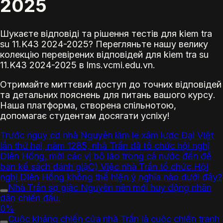
2025
Шукаєте відповіді та рішення тестів для kiem tra
su 11.K43 2024-2025? Перегляньте нашу велику
колекцію перевірених відповідей для kiem tra su
11.K43 2024-2025 в lms.vcmi.edu.vn.
Отримайте миттєвий доступ до точних відповідей
та детальних пояснень для питань вашого курсу.
Наша платформа, створена спільнотою,
допомагає студентам досягати успіху!
Trước nguy cơ nhà Nguyên lăm le xâm lược Đại Việt
lần thứ hai, năm 1285, nhà Trần đã tổ chức hội nghị
Diên Hồng, mời các vị bô lão trong cả nước đến để
bàn kế sách đánh giặC) Việc nhà Trần tổ chức Hội
nghị Diên Hồng không thể hiện ý nghĩa nào dưới đây?
Nhà Trần sợ giặc Nguyên nên mới huy động nhân
dân chiến đấu.
0%
Cuộc kháng chiến của nhà Trần là cuộc chiến tranh