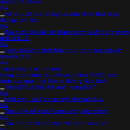
dân tộc Việt Nam.
0%
kết thúc 20 năm đô hộ của nhà Minh, khôi phục
độc lập dân tộc.
0%
đưa nước Đại Việt trở thành cường quốc hùng mạnh
nhất châu Á.
0%
buộc nhà Minh phải thần phục, cống nạp sản vật
cho Đại Việt.
0%
Переглянути це питання
Trong cuộc chiến đấu với quân Xiêm (1785), cách
đánh của quân Tây Sơn có điểm gì độc đáo?
Triệt để thực hiện kế sách “công tâm”.
0%
Nghi binh, lừa địch vào trận địa mai phục.
0%
Thực hiện kế sách “vườn không nhà trống”.
0%
Tấn công trước để chặn thế mạnh của địch.
0%