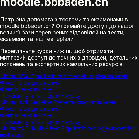
moodle.bbbaden.ch
Потрібна допомога з тестами та екзаменами в
moodle.bbbaden.ch? Отримайте доступ до нашої
великої бази перевірених відповідей на тести,
екзамени та інші матеріали!
Перегляньте курси нижче, щоб отримати
миттєвий доступ до точних відповідей, детальних
пояснень та експертних навчальних ресурсів.
Modul 183: Applikationssicherheit implementieren
0 тестів з відповідями
0 вирішених питань
Переглянути матеріали курсу
Modul 321: Verteilte Systeme programmieren
0 тестів з відповідями
0 вирішених питань
Переглянути матеріали курсу
Modul 223: Multi-User Applikationen objektorientiert
realisieren