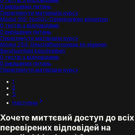
0 тестів з відповідями
0 вирішених питань
Переглянути матеріали курсу
Modul 165: NoSQL-Datenbanken einsetzen
0 тестів з відповідями
0 вирішених питань
Переглянути матеріали курсу
Modul 254: Geschäftsprozesse im eigenen
Berufsumfeld beschreiben
0 тестів з відповідями
0 вирішених питань
Переглянути матеріали курсу
1
2
3
Наступна
Хочете миттєвий доступ до всіх
перевірених відповідей на