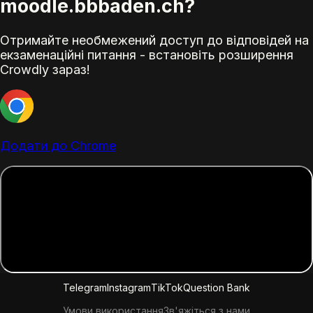
moodle.bbbaden.ch?
Отримайте необмежений доступ до відповідей на
екзаменаційні питання - встановіть розширення
Crowdly зараз!
Додати до Chrome
Telegram
Instagram
TikTok
Question Bank
Умови використання
Зв'яжіться з нами