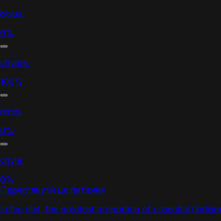
bolus.
0%
chyme.
100%
renin.
0%
chyle.
0%
Переглянути це питання
In the diet, the greatest proportion of essential (indi