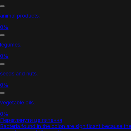
animal products.
0%
legumes.
0%
seeds and nuts.
0%
vegetable oils.
0%
Переглянути це питання
Bacteria found in the colon are significant because th