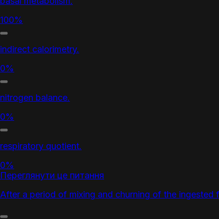
basal metabolism.
100%
indirect calorimetry.
0%
nitrogen balance.
0%
respiratory quotient.
0%
Переглянути це питання
After a period of mixing and churning of the ingested 