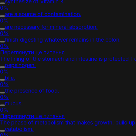
synthesize of Vitamin K
0%
are a source of contamination.
0%
are necessary for mineral absorption.
0%
finish digesting whatever remains in the colon.
0%
Переглянути це питання
The lining of the stomach and intestine is protected f
pepsinogen.
0%
bile.
0%
the presence of food.
0%
mucus.
0%
Переглянути це питання
The phase of metabolism that makes growth, build up 
catabolism.
0%