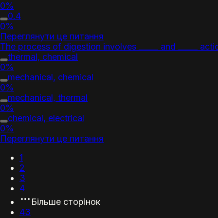
0%
0.4
0%
Переглянути це питання
The process of digestion involves _____ and _____ acti
thermal, chemical
0%
mechanical, chemical
0%
mechanical, thermal
0%
chemical, electrical
0%
Переглянути це питання
1
2
3
4
Більше сторінок
43