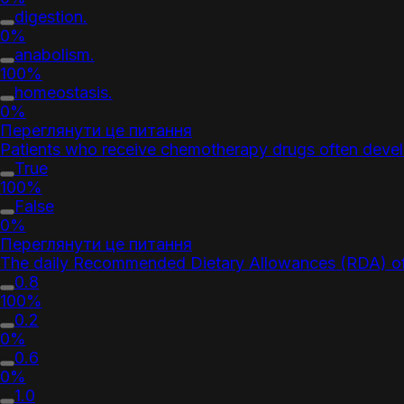
digestion.
0%
anabolism.
100%
homeostasis.
0%
Переглянути це питання
Patients who receive chemotherapy drugs often deve
True
100%
False
0%
Переглянути це питання
The daily Recommended Dietary Allowances (RDA) of 
0.8
100%
0.2
0%
0.6
0%
1.0