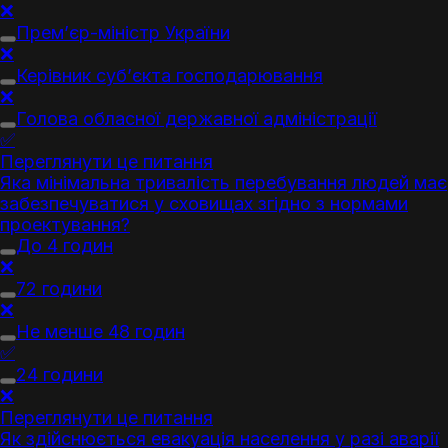
❌
Прем’єр-міністр України
❌
Керівник суб’єкта господарювання
❌
Голова обласної державної адміністрації
✅
Переглянути це питання
Яка мінімальна тривалість перебування людей має
забезпечуватися у сховищах згідно з нормами
проектування?
До 4 годин
❌
72 години
❌
Не менше 48 годин
✅
24 години
❌
Переглянути це питання
Як здійснюється евакуація населення у разі аварії