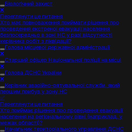
Біологічний захист
❌
Переглянути це питання
Хто має повноваження приймати рішення про
проведення екстреної евакуації населення
безпосередньо в зоні НС у разі відсутності
керівника робіт з ліквідації?
Голова місцевої державної адміністрації
❌
Старший офіцер Національної поліції на місці
❌
Голова ДСНС України
❌
Керівник аварійно-рятувальної служби, який
першим прибув у зону НС
✅
Переглянути це питання
Хто приймає рішення про проведення евакуації
населення на регіональному рівні (наприклад, у
межах області)?
Начальник територіального управління ДСНС