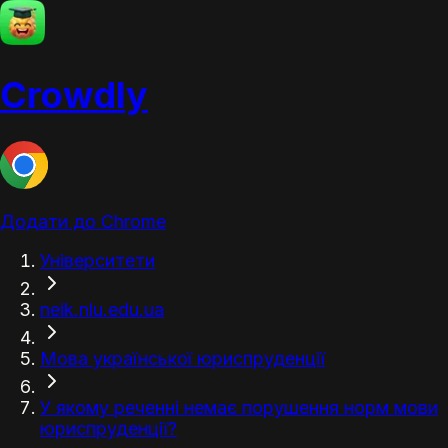
Crowdly
Додати до Chrome
Університети
neik.nlu.edu.ua
Мова української юриспруденції
У якому реченні немає порушення норм мови
юриспруденції?