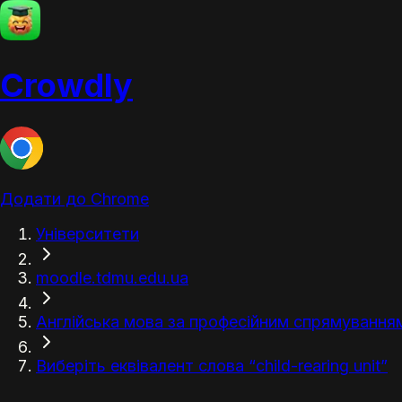
Crowdly
Додати до Chrome
Університети
moodle.tdmu.edu.ua
Англійська мова за професійним спрямуванням (
Виберіть еквівалент слова “child-rearing unit”