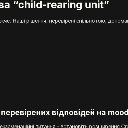
а “child-rearing unit”
жче. Наші рішення, перевірені спільнотою, допома
 перевірених відповідей на mood
кзаменаційні питання - встановіть розширення Cr