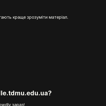
гають краще зрозуміти матеріал.
le.tdmu.edu.ua?
owdly зараз!