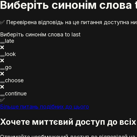
Виберіть синонім слова t
✅ Перевірена відповідь на це питання доступна ни
Виберіть синонім слова to last
late
❌
look
❌
go
❌
choose
❌
continue
✅
Більше питань подібних до цього
Хочете миттєвий доступ до всіх
Отримайте необмежений доступ до відповідей на е