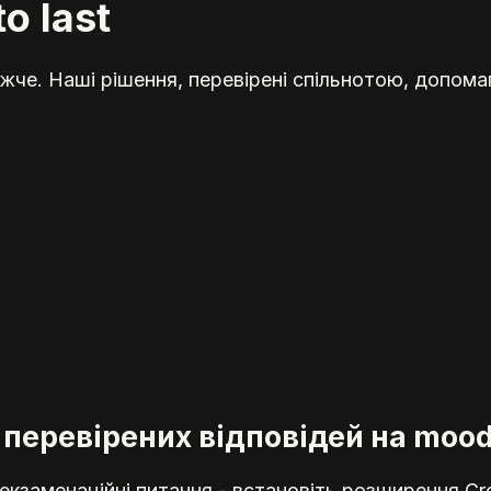
o last
жче. Наші рішення, перевірені спільнотою, допома
 перевірених відповідей на mood
кзаменаційні питання - встановіть розширення Cr