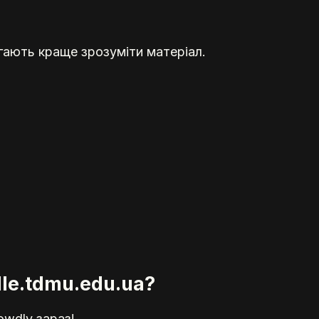
гають краще зрозуміти матеріал.
le.tdmu.edu.ua?
owdly зараз!