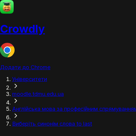
Crowdly
Додати до Chrome
Університети
moodle.tdmu.edu.ua
Англійська мова за професійним спрямуванням (
Виберіть синонім слова to last