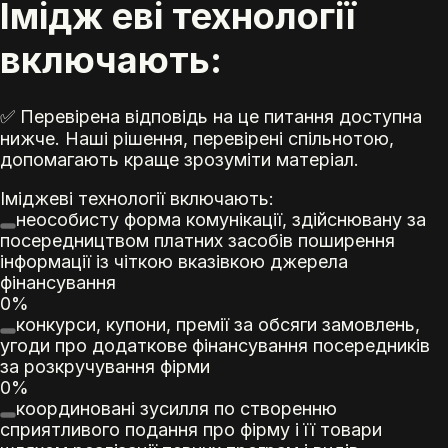
Імідж еві технології
включають:
✅ Перевірена відповідь на це питання доступна
нижче. Наші рішення, перевірені спільнотою,
допомагають краще зрозуміти матеріал.
Імідж
еві технології включають:
неособисту форма
комунікації
, здійснювану за
посередництвом платних засобів поширення
інформації із чіткою вказівкою джерела
фінансування
0%
конкурси, купони, премії за обсяги замовлень,
угоди про додаткове фінансування посередників
за розкручування фірми
0%
координовані зусилля по створенню
сприятливого подання про фірму і її товари