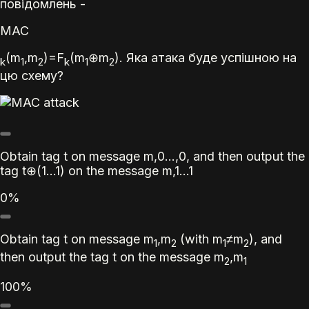
повідомлень -
MAC
(m
,m
)=F
(m
⊕m
). Яка атака буде успішною на
k
1
2
k
1
2
цю схему?
Obtain tag
t
on message
m
,0…,0, and then output the
tag
t
⊕
(1…1)
on the message
m
,1…1
0%
Obtain tag
t
on message
m
,
m
(with
m
≠
m
), and
1
2
1
2
then output the tag
t
on the message
m
,
m
2
1
100%