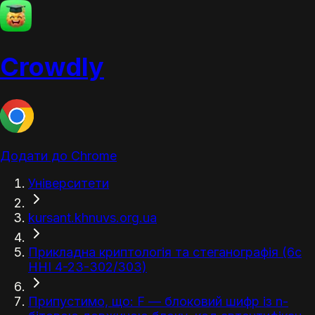
Crowdly
Додати до Chrome
Університети
kursant.khnuvs.org.ua
Прикладна криптологія та стеганографія (6с
ННІ 4-23-302/303)
Припустимо, що: F — блоковий шифр із n-