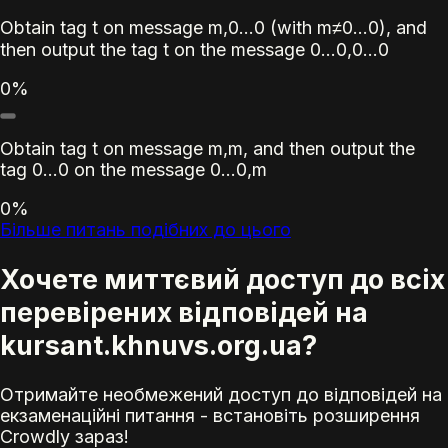
Obtain tag
t
on message
m
,0…0 (with
m
≠0…0), and
then output the tag
t
on the message 0…0,0…0
0%
Obtain tag
t
on message
m
,
m
, and then output the
tag 0…0 on the message 0…0,
m
0%
Більше питань подібних до цього
Хочете миттєвий доступ до всіх
перевірених відповідей на
kursant.khnuvs.org.ua?
Отримайте необмежений доступ до відповідей на
екзаменаційні питання - встановіть розширення
Crowdly зараз!