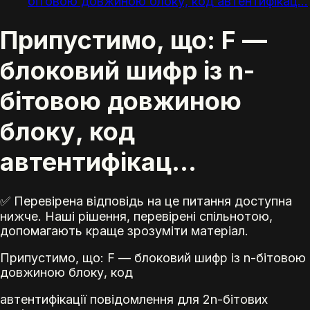
бітовою довжиною блоку, код автентифікац...
Припустимо, що: F —
блоковий шифр із n-
бітовою довжиною
блоку, код
автентифікац...
✅ Перевірена відповідь на це питання доступна
нижче. Наші рішення, перевірені спільнотою,
допомагають краще зрозуміти матеріал.
Припустимо, що: F — блоковий шифр із n-бітовою
довжиною блоку, код
автентифікації повідомлення для 2n-бітових