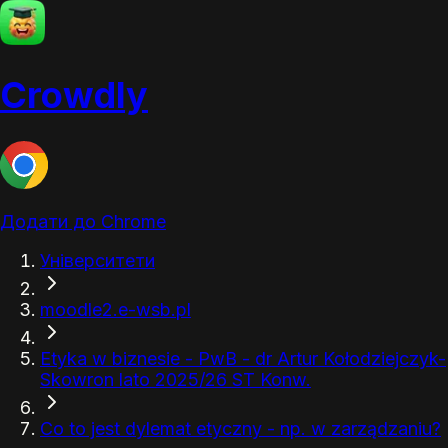
Crowdly
Додати до Chrome
Університети
moodle2.e-wsb.pl
Etyka w biznesie - PwB - dr Artur Kołodziejczyk-
Skowron lato 2025/26 ST Konw.
Co to jest dylemat etyczny - np. w zarządzaniu?