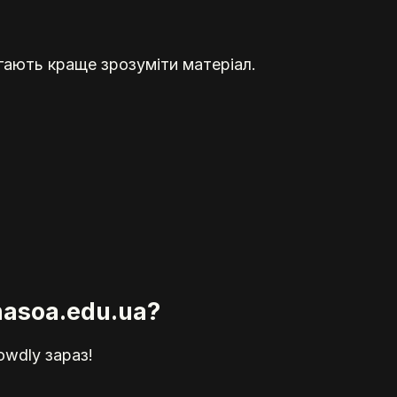
гають краще зрозуміти матеріал.
nasoa.edu.ua?
owdly зараз!