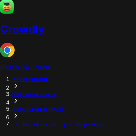
Crowdly
Додати до Chrome
Університети
dist.nasoa.edu.ua
Інвестування (КСВ)
Тип портфеля за ступенем ризику: