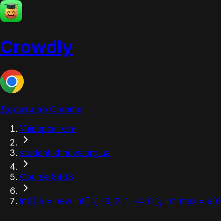
Crowdly
Додати до Chrome
Університети
student.khnuvs.org.ua
Course 8403
int[] a = new int[] { -3, 2, 1, -4, 0 }; int max 