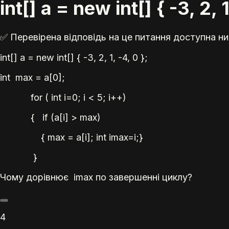
int[] a = new int[] { -3, 
✅ Перевірена відповідь на це питання доступна ни
int[] a = new int[] { -3, 2, 1, -4, 0 };
int max = a[0];
for (
int
i=0; i < 5; i++)
{ if (a[i] > max)
{ max = a[i]; int imax=i;}
}
Чому дорівнює
imax
по завершенні циклу
?
4