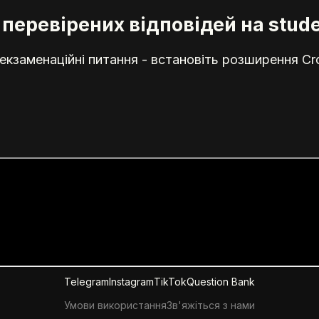
перевірених відповідей на stude
кзаменаційні питання - встановіть розширення Cr
Telegram
Instagram
TikTok
Question Bank
Умови використання
Зв'яжіться з нами