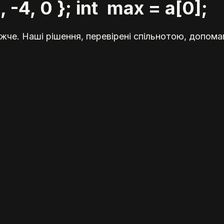
2, 1, -4, 0 }; int max = a[
жче. Наші рішення, перевірені спільнотою, допома