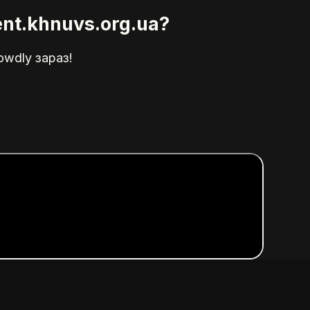
nt.khnuvs.org.ua?
owdly зараз!