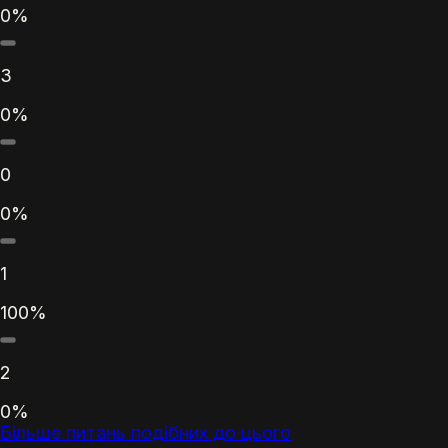
0%
3
0%
0
0%
1
100%
2
0%
Більше питань подібних до цього