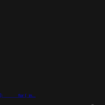
= a[0]; for ( in...