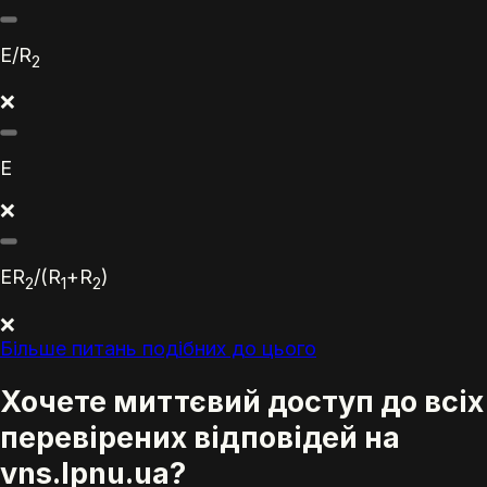
E
/
R
2
❌
E
❌
ER
/(
R
+
R
)
2
1
2
❌
Більше питань подібних до цього
Хочете миттєвий доступ до всіх
перевірених відповідей на
vns.lpnu.ua?