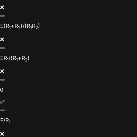
❌
E
(
R
+
R
)/(
R
R
)
1
2
1
2
❌
ER
/(
R
+
R
)
1
1
2
❌
0
✅
E
/
R
1
❌