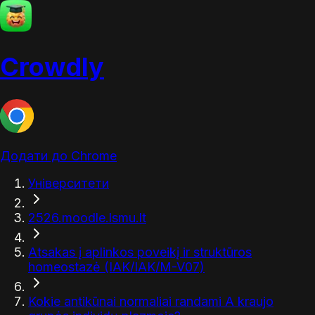
Crowdly
Додати до Chrome
Університети
2526.moodle.lsmu.lt
Atsakas į aplinkos poveikį ir struktūros
homeostazė (IAK/IAK/M-V07)
Kokie antikūnai normaliai randami A kraujo