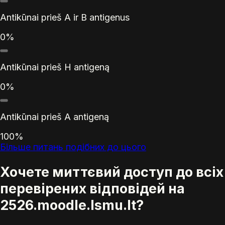
Antikūnai prieš A ir B antigenus
0%
Antikūnai prieš H antigeną
0%
Antikūnai prieš A antigeną
100%
Більше питань подібних до цього
Хочете миттєвий доступ до всіх
перевірених відповідей на
2526.moodle.lsmu.lt?