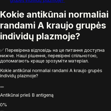
grupės individų plazmoje?
Kokie antikūnai normaliai
randami A kraujo grupės
individų plazmoje?
✅ Перевірена відповідь на це питання доступна
нижче. Наші рішення, перевірені спільнотою,
допомагають краще зрозуміти матеріал.
Kokie antikūnai normaliai randami A kraujo grupės
individų plazmoje?
Antikūnai prieš B antigeną
0%