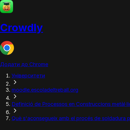
Crowdly
Додати до Chrome
Університети
moodle.escoladeltreball.org
Definició de Processos en Construccions metàl·l
Què s'aconsegueix amb el procés de soldadura p