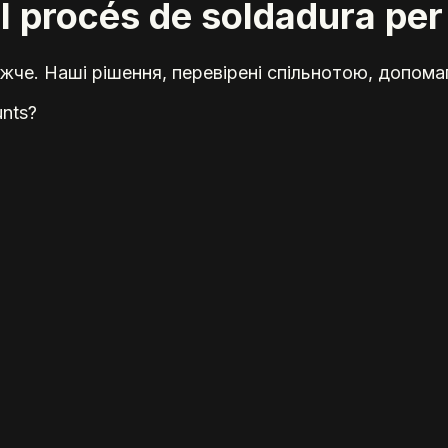
 procés de soldadura per
жче. Наші рішення, перевірені спільнотою, допома
unts?