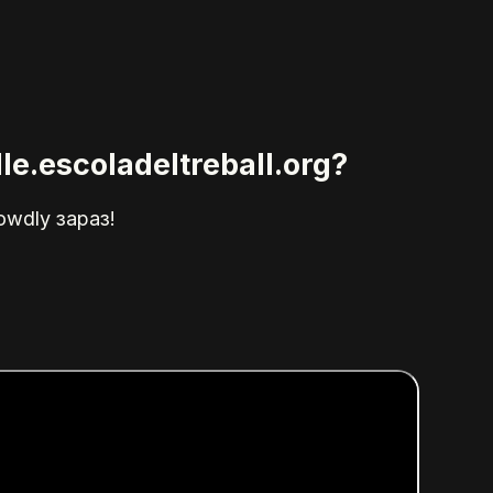
e.escoladeltreball.org?
owdly зараз!