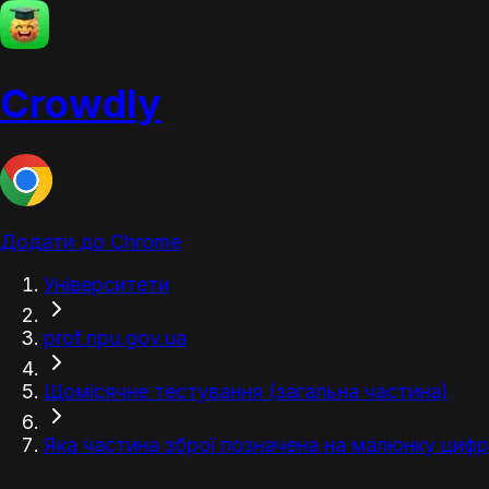
Crowdly
Додати до Chrome
Університети
prof.npu.gov.ua
Щомісячне тестування (загальна частина)
Яка частина зброї позначена на малюнку циф