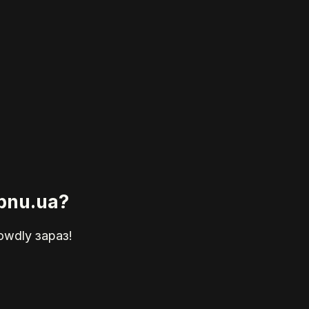
pnu.ua?
owdly зараз!