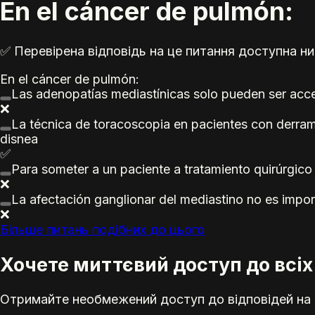
En el cáncer de pulmón:
✅ Перевірена відповідь на це питання доступна ни
En el cáncer de pulmón:
Las adenopatías mediastínicas solo pueden ser acc
❌
La técnica de toracoscopia en pacientes con derram
disnea
✅
Para someter a un paciente a tratamiento quirúrgico
❌
La afectación ganglionar del mediastino no es import
❌
Більше питань подібних до цього
Хочете миттєвий доступ до всіх 
Отримайте необмежений доступ до відповідей на е