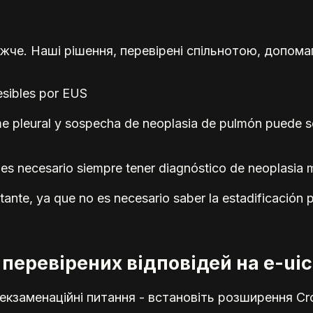
жче. Наші рішення, перевірені спільнотою, допома
esibles por EUS
e pleural y sospecha de neoplasia de pulmón puede ser
 es necesario siempre tener diagnóstico de neoplasia 
ante, ya que no es necesario saber la estadificación p
перевірених відповідей на e-uic
кзаменаційні питання - встановіть розширення Cr