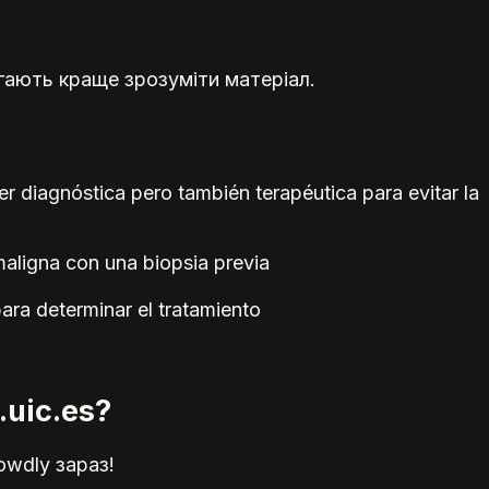
гають краще зрозуміти матеріал.
 diagnóstica pero también terapéutica para evitar la
maligna con una biopsia previa
ara determinar el tratamiento
.uic.es?
owdly зараз!