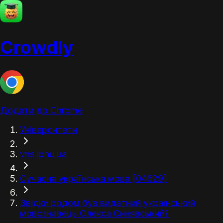
Crowdly
Додати до Chrome
Університети
vns.lpnu.ua
Сучасна українська мова [04629]
Звідки родом був видатний український
мовознавець Олекса Синявський?