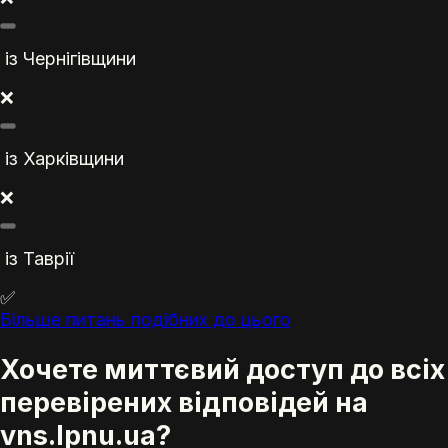
із Чернігівщини
❌
із Харківщини
❌
із Таврії
✅
Більше питань подібних до цього
Хочете миттєвий доступ до всіх
перевірених відповідей на
vns.lpnu.ua?