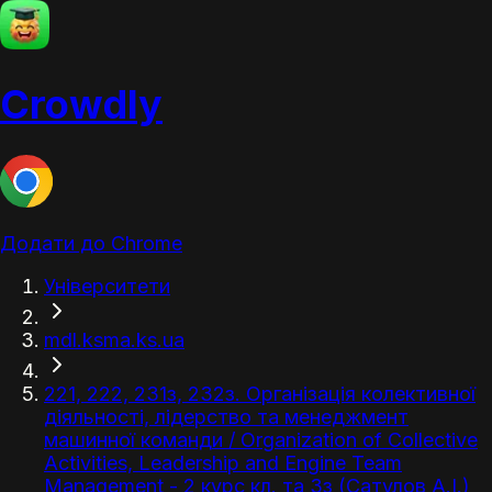
Crowdly
Додати до Chrome
Університети
mdl.ksma.ks.ua
221, 222, 231з, 232з. Організація колективної
діяльності, лідерство та менеджмент
машинної команди / Organization of Collective
Activities, Leadership and Engine Team
Management - 2 курс кл. та 3з (Сатулов А.І.)